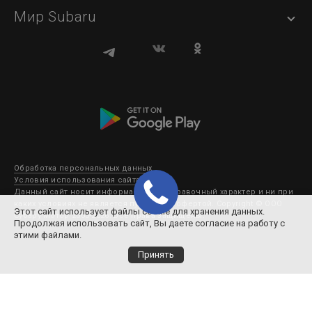
Мир Subaru
Обработка персональных данных
Условия использования сайта
Данный сайт носит информационно-справочный характер и ни при
каких условиях не является публичной офертой. Copyright © ООО
Этот сайт использует файлы cookie для хранения данных.
Субару Мотор 2003-2026. Все права защищены.
Продолжая использовать сайт, Вы даете согласие на работу с
этими файлами.
Принять