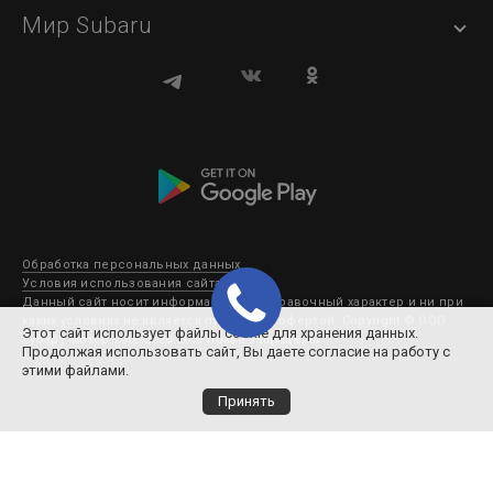
Мир Subaru
Обработка персональных данных
Условия использования сайта
Данный сайт носит информационно-справочный характер и ни при
каких условиях не является публичной офертой. Copyright © ООО
Этот сайт использует файлы cookie для хранения данных.
Субару Мотор 2003-2026. Все права защищены.
Продолжая использовать сайт, Вы даете согласие на работу с
этими файлами.
Принять