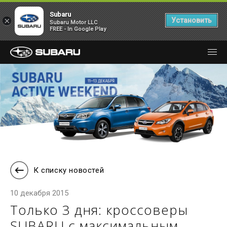
Subaru
×
Установить
Subaru Motor LLC
FREE - In Google Play
К списку новостей
10 декабря 2015
Только 3 дня: кроссоверы
SUBARU с максимальным