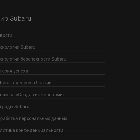
ир Subaru
вости
хнологии Subaru
хнологии безопасности Subaru
тория успеха
baru - сделано в Японии
ошюра «Создан инженерами»
грады Subaru
работка персональных данных
литика конфиденциальности