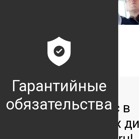
Гарантийные
обязательства
Мы ждём Вас в
официальных ди
центрах Subaru!