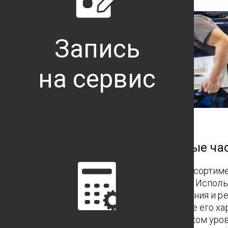
Запись
на сервис
Оригинальные запасные ча
Мы предлагаем Вам полный ассортим
запасных частей и материалов. Испол
запасные части для обслуживания и р
автомобиля, Вы поддерживаете его ха
надёжность на должном высоком уров