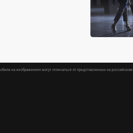
обили на изображениях могут отличаться от представленных на российском