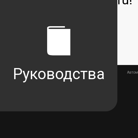
Записаться на сервис
Руковод
ства
Автом