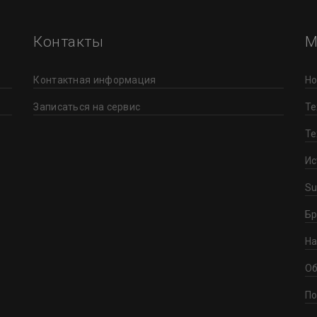
Контакты
М
Контактная информация
Но
Записаться на сервис
Те
Те
Ис
Su
Бр
На
Об
По