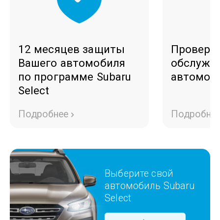
12 месяцев защиты
Проверк
Вашего автомобиля
обслужи
по программе Subaru
автомоб
Select
Подробнее
Подробне
Выберите свой
автомобиль
Subaru
Select