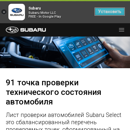
Subaru
×
Установить
Subaru Motor LLC
FREE - In Google Play
91 точка проверки
технического состояния
автомобиля
Лист проверки автомобилей Subaru Select
это сбалансированный перечень
проверяемых точек, сформированный на